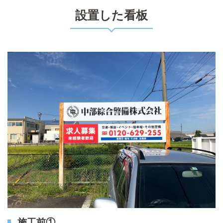
設置した看板
施工前①