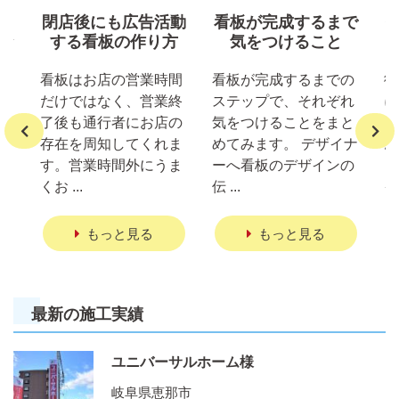
舗
閉店後にも広告活動
看板が完成するまで
な
する看板の作り方
気をつけること
看板はお店の営業時間
看板が完成するまでの
街
だけではなく、営業終
ステップで、それぞれ
に
づ
了後も通行者にお店の
気をつけることをまと
が
す
存在を周知してくれま
めてみます。 デザイナ
お
が
す。営業時間外にうま
ーへ看板のデザインの
ャ
て
くお ...
伝 ...
イン
もっと見る
もっと見る
最新の施工実績
ユニバーサルホーム様
岐阜県恵那市