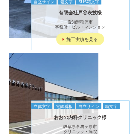
自立サイン
箱文字
SUS箱文字
有限会社戸谷表技様
愛知県稲沢市
事務所・ビル・マンション
施工実績を見る
立体文字
電飾看板
自立サイン
箱文字
おおの内科クリニック様
岐阜県各務ヶ原市
クリニック・病院