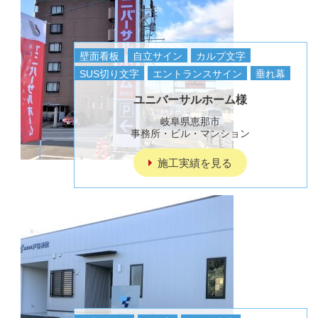
壁面看板
自立サイン
カルプ文字
SUS切り文字
エントランスサイン
垂れ幕
ユニバーサルホーム様
岐阜県恵那市
事務所・ビル・マンション
施工実績を見る