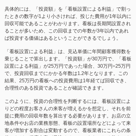
具体的には、「投資額」を「看板設置による利益」で割っ
たときの数字が1より小さければ、投じた費用が1年以内に
回収可能であることがわかります。看板は長期間設置され
ることが多いため、この回収までの年数が3年以内であれ
ば投資する価値はあるということができるでしょう。
「看板設置による利益」は、見込単価に年間顧客獲得数を
乗じることで算出します。「投資額」が30万円で、「看板
設置による利益」が25万円であった場合、30万円÷25万円
で、投資回収までにかかる年数は1.2年となります。この
結果、25万円の看板への投資費用は1年経てば回収でき、
合理性のある投資であることが確認できます。
このように、投資の合理性を判断するには、看板設置によ
りどの程度お客さんの来客が増えるかを想定し、それを前
提に費用の回収年数を算出する必要があります。お店の立
地条件やお店の業務形態、看板の設置場所などによって来
客が増加する割合は変動するので、看板業者にこれらの条